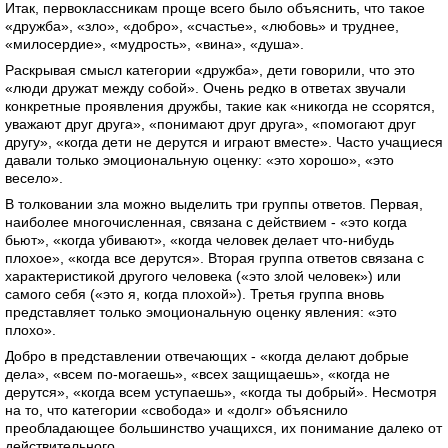
Итак, первоклассникам проще всего было объяснить, что такое
«дружба», «зло», «добро», «счастье», «любовь» и труднее,
«милосердие», «мудрость», «вина», «душа».
Раскрывая смысл категории «дружба», дети говорили, что это
«люди дружат между собой». Очень редко в ответах звучали
конкретные проявления дружбы, такие как «никогда не ссорятся,
уважают друг друга», «понимают друг друга», «помогают друг
другу», «когда дети не дерутся и играют вместе». Часто учащиеся
давали только эмоциональную оценку: «это хорошо», «это
весело».
В толковании зла можно выделить три группы ответов. Первая,
наиболее многочисленная, связана с действием - «это когда
бьют», «когда убивают», «когда человек делает что-нибудь
плохое», «когда все дерутся». Вторая группа ответов связана с
характеристикой другого человека («это злой человек») или
самого себя («это я, когда плохой»). Третья группа вновь
представляет только эмоциональную оценку явления: «это
плохо».
Добро в представлении отвечающих - «когда делают добрые
дела», «всем по-могаешь», «всех защищаешь», «когда не
дерутся», «когда всем уступаешь», «когда ты добрый». Несмотря
на то, что категории «свобода» и «долг» объяснило
преобладающее большинство учащихся, их понимание далеко от
действительного.