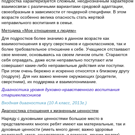
подростка характеризуется сложным, неоднозначным характером
взаимосвязи с различными вариантами средовой адаптации,
своеобразным в зависимости от гендерной специфики. В этом
возрасте особенно велика опасность стать жертвой
неправильного воспитания в семье.
Методика «Мое отношение к людям»
Для подростков более значимо в данном возрасте как
взаимоотношения в кругу сверстников и одноклассников, так и
более требовательное отношение к себе. Учащиеся отстаивают
свое мнение, основываясь на своем личном опыте. Стараются
себя оправдать, даже если неправильно поступают или
совершают какие-либо неправильные действия или поступки.
При этом очень бережно и искренно относятся к близкому другу
(подруге). Для них важно мнение окружающих (родители,
сверстники), их поддержка и взаимопонимание.
Диагностика уровня духовно-нравственного воспитания
старшеклассников
Входная диагностика (10 А класс, 2013г.)
Диагностика отношения к жизненным ценностям
Наряду с духовными ценностями большое место в
представлениях многих ребят имеют как материальные, так и
духовные ценности (иметь много денег, важно здоровье
родителей, уметь сочувствовать и помогать другим людям).