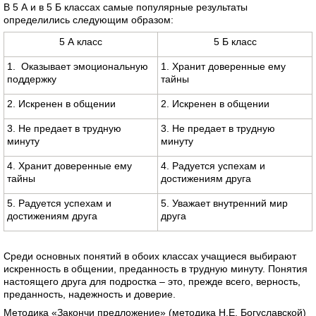
В 5 А и в 5 Б классах самые популярные результаты
определились следующим образом:
5 А класс
5 Б класс
1. Оказывает эмоциональную
1. Хранит доверенные ему
поддержку
тайны
2. Искренен в общении
2. Искренен в общении
3. Не предает в трудную
3. Не предает в трудную
минуту
минуту
4. Хранит доверенные ему
4. Радуется успехам и
тайны
достижениям друга
5. Радуется успехам и
5. Уважает внутренний мир
достижениям друга
друга
Среди основных понятий в обоих классах учащиеся выбирают
искренность в общении, преданность в трудную минуту. Понятия
настоящего друга для подростка – это, прежде всего, верность,
преданность, надежность и доверие.
Методика «Закончи предложение» (методика Н.Е. Богуславской)