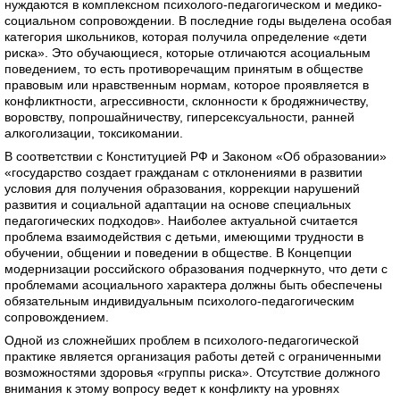
нуждаются в комплексном психолого-педагогическом и медико-
социальном сопровождении. В последние годы выделена особая
категория школьников, которая получила определение «дети
риска». Это обучающиеся, которые отличаются асоциальным
поведением, то есть противоречащим принятым в обществе
правовым или нравственным нормам, которое проявляется в
конфликтности, агрессивности, склонности к бродяжничеству,
воровству, попрошайничеству, гиперсексуальности, ранней
алкоголизации, токсикомании.
В соответствии с Конституцией РФ и Законом «Об образовании»
«государство создает гражданам с отклонениями в развитии
условия для получения образования, коррекции нарушений
развития и социальной адаптации на основе специальных
педагогических подходов». Наиболее актуальной считается
проблема взаимодействия с детьми, имеющими трудности в
обучении, общении и поведении в обществе. В Концепции
модернизации российского образования подчеркнуто, что дети с
проблемами асоциального характера должны быть обеспечены
обязательным индивидуальным психолого-педагогическим
сопровождением.
Одной из сложнейших проблем в психолого-педагогической
практике является организация работы детей с ограниченными
возможностями здоровья «группы риска». Отсутствие должного
внимания к этому вопросу ведет к конфликту на уровнях