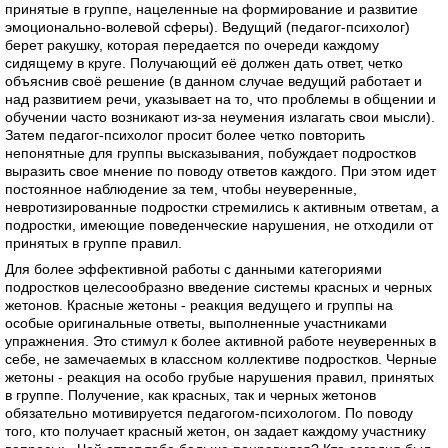
принятые в группе, нацеленные на формирование и развитие
эмоционально-волевой сферы). Ведущий (педагог-психолог)
берет ракушку, которая передается по очереди каждому
сидящему в круге. Получающий её должен дать ответ, четко
объяснив своё решение (в данном случае ведущий работает и
над развитием речи, указывает на то, что проблемы в общении и
обучении часто возникают из-за неумения излагать свои мысли).
Затем педагог-психолог просит более четко повторить
непонятные для группы высказывания, побуждает подростков
выразить свое мнение по поводу ответов каждого. При этом идет
постоянное наблюдение за тем, чтобы неуверенные,
невротизированные подростки стремились к активным ответам, а
подростки, имеющие поведенческие нарушения, не отходили от
принятых в группе правил.
Для более эффективной работы с данными категориями
подростков целесообразно введение системы красных и черных
жетонов. Красные жетоны - реакция ведущего и группы на
особые оригинальные ответы, выполненные участниками
упражнения. Это стимул к более активной работе неуверенных в
себе, не замечаемых в классном коллективе подростков. Черные
жетоны - реакция на особо грубые нарушения правил, принятых
в группе. Получение, как красных, так и черных жетонов
обязательно мотивируется педагогом-психологом. По поводу
того, кто получает красный жетон, он задает каждому участнику