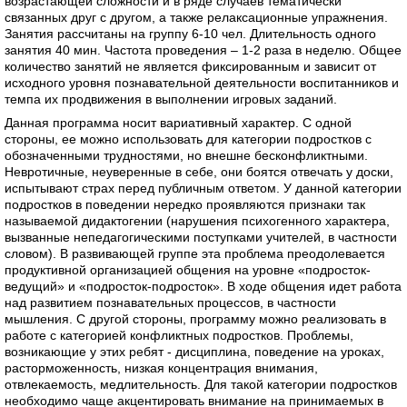
возрастающей сложности и в ряде случаев тематически
связанных друг с другом, а также релаксационные упражнения.
Занятия рассчитаны на группу 6-10 чел. Длительность одного
занятия 40 мин. Частота проведения – 1-2 раза в неделю. Общее
количество занятий не является фиксированным и зависит от
исходного уровня познавательной деятельности воспитанников и
темпа их продвижения в выполнении игровых заданий.
Данная программа носит вариативный характер. С одной
стороны, ее можно использовать для категории подростков с
обозначенными трудностями, но внешне бесконфликтными.
Невротичные, неуверенные в себе, они боятся отвечать у доски,
испытывают страх перед публичным ответом. У данной категории
подростков в поведении нередко проявляются признаки так
называемой дидактогении (нарушения психогенного характера,
вызванные непедагогическими поступками учителей, в частности
словом). В развивающей группе эта проблема преодолевается
продуктивной организацией общения на уровне «подросток-
ведущий» и «подросток-подросток». В ходе общения идет работа
над развитием познавательных процессов, в частности
мышления. С другой стороны, программу можно реализовать в
работе с категорией конфликтных подростков. Проблемы,
возникающие у этих ребят - дисциплина, поведение на уроках,
расторможенность, низкая концентрация внимания,
отвлекаемость, медлительность. Для такой категории подростков
необходимо чаще акцентировать внимание на принимаемых в