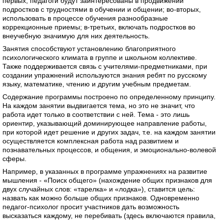
первых, педагоги будут заинтересованы в продвижении
подростков с трудностями в обучении и общении; во-вторых,
использовать в процессе обучения разнообразные
коррекционные приемы; в-третьих, включать подростков во
внеучебную значимую для них деятельность.
Занятия способствуют установлению благоприятного
психологического климата в группе и школьном коллективе.
Также поддерживается связь с учителями-предметниками, при
создании упражнений используются знания ребят по русскому
языку, математике, чтению и другим учебным предметам.
Содержание программы построено по определенному принципу.
На каждом занятии выдвигается тема, но это не значит, что
работа идет только в соответствии с ней. Тема - это лишь
ориентир, указывающий доминирующее направление работы,
при которой идет решение и других задач, т.е. на каждом занятии
осуществляется комплексная работа над развитием и
познавательных процессов, и общения, и эмоционально-волевой
сферы.
Например, в указанных в программе упражнениях на развитие
мышления - «Поиск общего» (нахождение общих признаков для
двух случайных слов: «тарелка» и «лодка»), ставится цель:
назвать как можно больше общих признаков. Одновременно
педагог-психолог просит участников дать возможность
высказаться каждому, не перебивать (здесь включаются правила,