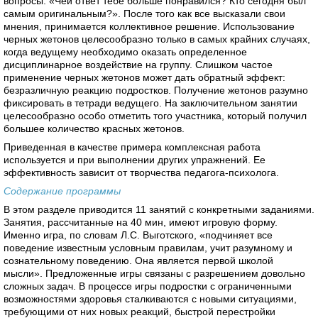
вопросы: «Чей ответ тебе больше понравился? Кто сегодня был
самым оригинальным?». После того как все высказали свои
мнения, принимается коллективное решение. Использование
черных жетонов целесообразно только в самых крайних случаях,
когда ведущему необходимо оказать определенное
дисциплинарное воздействие на группу. Слишком частое
применение черных жетонов может дать обратный эффект:
безразличную реакцию подростков. Получение жетонов разумно
фиксировать в тетради ведущего. На заключительном занятии
целесообразно особо отметить того участника, который получил
большее количество красных жетонов.
Приведенная в качестве примера комплексная работа
используется и при выполнении других упражнений. Ее
эффективность зависит от творчества педагога-психолога.
Содержание программы
В этом разделе приводится 11 занятий с конкретными заданиями.
Занятия, рассчитанные на 40 мин, имеют игровую форму.
Именно игра, по словам Л.С. Выготского, «подчиняет все
поведение известным условным правилам, учит разумному и
сознательному поведению. Она является первой школой
мысли». Предложенные игры связаны с разрешением довольно
сложных задач. В процессе игры подростки с ограниченными
возможностями здоровья сталкиваются с новыми ситуациями,
требующими от них новых реакций, быстрой перестройки