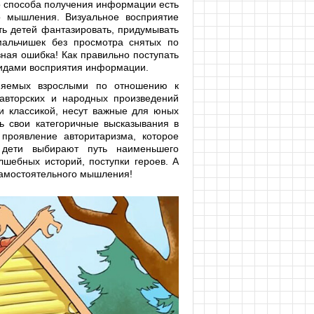
го способа получения информации есть
о мышления. Визуальное восприятие
ь детей фантазировать, придумывать
мальчишек без просмотра снятых по
ная ошибка! Как правильно поступать
видами восприятия информации.
лняемых взрослыми по отношению к
авторских и народных произведений
и классикой, несут важные для юных
ь свои категоричные высказывания в
проявление авторитаризма, которое
 дети выбирают путь наименьшего
лшебных историй, поступки героев. А
 самостоятельного мышления!