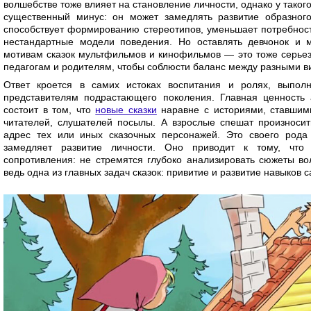
волшебстве тоже влияет на становление личности, однако у тако
существенный минус: он может замедлять развитие образног
способствует формированию стереотипов, уменьшает потребност
нестандартные модели поведения. Но оставлять девчонок и 
мотивам сказок мультфильмов и кинофильмов — это тоже серьез
педагогам и родителям, чтобы соблюсти баланс между разными 
Ответ кроется в самих истоках воспитания и ролях, выпо
представителям подрастающего поколения. Главная ценность 
состоит в том, что
новые сказки
наравне с историями, ставшим
читателей, слушателей посылы. А взрослые спешат произносит
адрес тех или иных сказочных персонажей. Это своего рода 
замедляет развитие личности. Оно приводит к тому, что
сопротивления: не стремятся глубоко анализировать сюжеты во
ведь одна из главных задач сказок: привитие и развитие навыков