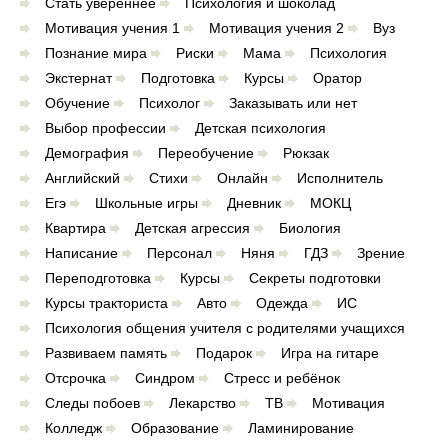
Стать увереннее
Психология и шоколад
Мотивация учения 1
Мотивация учения 2
Вуз
Познание мира
Риски
Мама
Психология
Экстернат
Подготовка
Курсы
Оратор
Обучение
Психолог
Заказывать или нет
Выбор профессии
Детская психология
Демография
Переобучение
Рюкзак
Английский
Стихи
Онлайн
Исполнитель
Егэ
Школьные игры
Дневник
МОКЦ
Квартира
Детская агрессия
Биология
Написание
Персонал
Няня
ГДЗ
Зрение
Переподготовка
Курсы
Секреты подготовки
Курсы тракториста
Авто
Одежда
ИС
Психология общения учителя с родителями учащихся
Развиваем память
Подарок
Игра на гитаре
Отсрочка
Синдром
Стресс и ребёнок
Следы побоев
Лекарство
ТВ
Мотивация
Колледж
Образование
Ламинирование