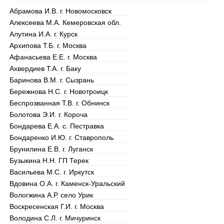
Абрамова И.В. г. Новомосковск
Алексеева М.А. Кемеровская обл.
Алутина И.А. г. Курск
Архипова Т.Б. г. Москва
Афанасьева Е.Е. г. Москва
Ахвердиев Т.А. г. Баку
Баринова В.М. г. Сызрань
Бережнова Н.С. г. Новотроицк
Беспрозванная Т.В. г. Обнинск
Болотова Э.И. г. Короча
Бондарева Е.А. с. Пестравка
Бондаренко И.Ю. г. Ставрополь
Брунилина Е.В. г. Луганск
Бузыкина Н.Н. ГП Терек
Васильева М.С. г. Иркутск
Вдовина О.А. г. Каменск-Уральский
Вологжина А.Р. село Урик
Воскресенская Г.И. г. Москва
Володина С.Л. г. Мичуринск