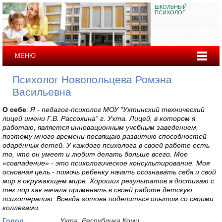
ШКОЛЬНЫЙ
ПСИХОЛОГ
МЕНЮ
Психолог Новопольцева Ромэна
Васильевна
О себе
:
Я - педагог-психолог МОУ "Ухтинский технический
лицей имени Г.В. Рассохина" г. Ухта. Лицей, в котором я
работаю, является инновационным учебным заведением,
поэтому много времени посвящаю развитию способностей
одарённых детей. У каждого психолога в своей работе есть
то, что он умеет и любит делать больше всего. Мое
«совпадение» - это психологическое консультирование. Моя
основная цель - помочь ребенку начать осознавать себя и свой
мир в окружающем мире. Хороших результатов я достигаю с
тех пор как начала применять в своей работе детскую
психотерапию. Всегда готова поделиться опытом со своими
коллегами.
Город
Ухта, Республика Коми