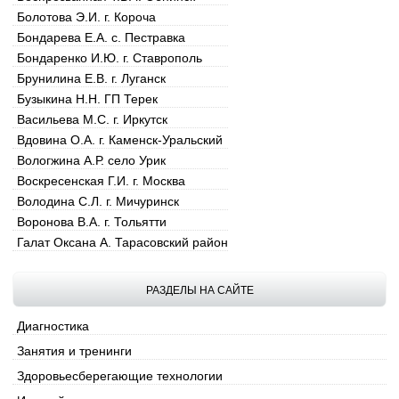
Болотова Э.И. г. Короча
Бондарева Е.А. с. Пестравка
Бондаренко И.Ю. г. Ставрополь
Брунилина Е.В. г. Луганск
Бузыкина Н.Н. ГП Терек
Васильева М.С. г. Иркутск
Вдовина О.А. г. Каменск-Уральский
Вологжина А.Р. село Урик
Воскресенская Г.И. г. Москва
Володина С.Л. г. Мичуринск
Воронова В.А. г. Тольятти
Галат Оксана А. Тарасовский район
Гребенщикова Ю.А. г. Харьков
Гребнева В.Ю. г. Москва
РАЗДЕЛЫ НА САЙТЕ
Григарева М.И. Ростовская обл.
Гусева О.А. г. Саратов
Диагностика
Дегтярева Н.Н. г.о. Новокуйбышевск
Занятия и тренинги
Денисенко Ю.С. п.г.т. Тяжинский
Здоровьесберегающие технологии
Денщикова Е.Б. г. Новосибирск