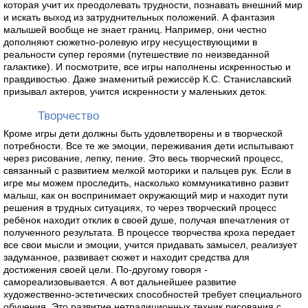
которая учит их преодолевать трудности, познавать внешний мир
и искать выход из затруднительных положений. А фантазия
малышей вообще не знает границ. Например, они честно
дополняют сюжетно-ролевую игру несуществующими в
реальности супер героями (путешествие по неизведанной
галактике). И посмотрите, все игры наполнены искренностью и
правдивостью. Даже знаменитый режиссёр К.С. Станиславский
призывал актеров, учится искренности у маленьких деток.
Творчество
Кроме игры дети должны быть удовлетворены и в творческой
потребности. Все те же эмоции, переживания дети испытывают
через рисование, лепку, пение. Это весь творческий процесс,
связанный с развитием мелкой моторики и пальцев рук. Если в
игре мы можем проследить, насколько коммуникативно развит
малыш, как он воспринимает окружающий мир и находит пути
решения в трудных ситуациях, то через творческий процесс
ребёнок находит отклик в своей душе, получая впечатления от
полученного результата. В процессе творчества кроха передает
все свои мысли и эмоции, учится придавать замысел, реализует
задуманное, развивает сюжет и находит средства для
достижения своей цели. По-другому говоря -
самореализовывается. А вот дальнейшее развитие
художественно-эстетических способностей требует специального
обучения. Это развитие нетрадиционных техник рисования с