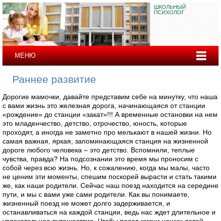
ШКОЛЬНЫЙ
ПСИХОЛОГ
МЕНЮ
Раннее развитие
Дорогие мамочки, давайте представим себе на минутку, что наша
с вами жизнь это железная дорога, начинающаяся от станции
«рождение» до станции «закат»!!! А временные остановки на нем
это младенчество, детство, отрочество, юность, которые
проходят, а иногда не заметно про мелькают в нашей жизни. Но
самая важная, яркая, запоминающаяся станция на жизненной
дороге любого человека – это детство. Вспомнили, теплые
чувства, правда? На подсознании это время мы проносим с
собой через всю жизнь. Но, к сожалению, когда мы малы, часто
не ценим эти моменты, спешим поскорей вырасти и стать такими
же, как наши родители. Сейчас наш поезд находится на середине
пути, и мы с вами уже сами родители. Как вы понимаете,
жизненный поезд не может долго задерживается, и
останавливаться на каждой станции, ведь нас ждет длительное и
увлекательное путешествие. Чтобы поезд жизни наших детей