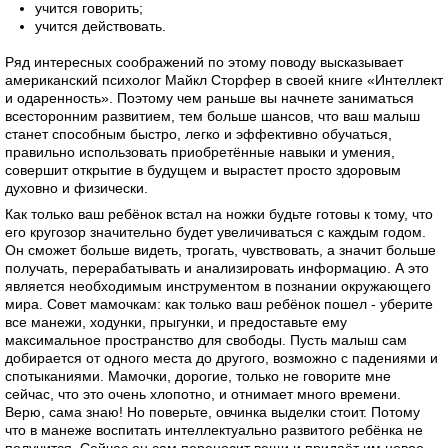
учится говорить;
учится действовать.
Ряд интересных соображений по этому поводу высказывает
американский психолог Майкл Сторфер в своей книге «Интеллект
и одаренность». Поэтому чем раньше вы начнете заниматься
всесторонним развитием, тем больше шансов, что ваш малыш
станет способным быстро, легко и эффективно обучаться,
правильно использовать приобретённые навыки и умения,
совершит открытие в будущем и вырастет просто здоровым
духовно и физически.
Как только ваш ребёнок встал на ножки будьте готовы к тому, что
его кругозор значительно будет увеличиваться с каждым годом.
Он сможет больше видеть, трогать, чувствовать, а значит больше
получать, перерабатывать и анализировать информацию. А это
является необходимым инструментом в познании окружающего
мира. Совет мамочкам: как только ваш ребёнок пошел - уберите
все манежи, ходунки, прыгунки, и предоставьте ему
максимальное пространство для свободы. Пусть малыш сам
добирается от одного места до другого, возможно с падениями и
спотыканиями. Мамочки, дорогие, только не говорите мне
сейчас, что это очень хлопотно, и отнимает много времени.
Верю, сама знаю! Но поверьте, овчинка выделки стоит. Потому
что в манеже воспитать интеллектуально развитого ребёнка не
получится. Сейчас он сам переносит вещи и придаёт им новое