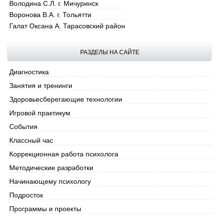
Володина С.Л. г. Мичуринск
Воронова В.А. г. Тольятти
Галат Оксана А. Тарасовский район
Гребенщикова Ю.А. г. Харьков
Гребнева В.Ю. г. Москва
РАЗДЕЛЫ НА САЙТЕ
Григарева М.И. Ростовская обл.
Гусева О.А. г. Саратов
Диагностика
Дегтярева Н.Н. г.о. Новокуйбышевск
Занятия и тренинги
Денисенко Ю.С. п.г.т. Тяжинский
Здоровьесберегающие технологии
Денщикова Е.Б. г. Новосибирск
Игровой практикум
Дзинзус О.И. г. Луганск
События
Доронина А.Н. г. Актобе
Йохна Т.В. г. Н.Уренгой
Классный час
Едильбаева Б.А. г. Аксай
Коррекционная работа психолога
Заварзина Е.И. г. Новодвинск
Методические разработки
Зябрева С.А. г. Москва
Начинающему психологу
Зайцева Н.А. г. Самара
Жакупова М.И. Казахстан
Подросток
Журавлева М.Ю. г. Ижевск, УР
Программы и проекты
Иванова О.Н. г. Калязин