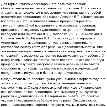
Для гармоничного и всестороннего развития ребёнок
обязательно должен быть эстетически образован. Обратимся к
знаменитым психологам и посмотрим, что представляет собой
эстетическое воспитание. Как сказал Лихачёв Б.Т. «Эстетическое
воспитание - это целенаправленный процесс творческой
личности, способной воспринимать, чувствовать, оценивать
прекрасное и создавать художественные ценности. Многие
исследователи Выготский Л. С., Запорожец A. В., Зеньковский В.
В., Леонтьев А. Н., Мухина B. С., Эльконин Д. Б.утверждают,
утверждали, что эмоционально-чувственные переживания
составляют основу контактов ребенка с действительностью. Вне
эмоционально-чувственного отношения к миру, вне развития этих
отношений невозможно целостное развитие личности ребенка. Я
скажу своими словами: эстетическое воспитание это своего рода
процесс, в результате которого у вашего ребёнка развивается
способность понимать прекрасное и красивое в окружающей
среде, ценить искусство и быть к нему причастным.
Воздействовать на ребёнка нужно уже начиная с первого года его
жизни и этот процесс должно быть целенаправленным и
систематичным. С самых первых дней жизни детей привлекает
все красивое, яркое, блестящее. Это вызывает у них чувство
радости и удовлетворения. Наверняка вы знаете, что понятие
«красота» осознается ребёнком очень рано. Слушая сказки,
песни, рассматривая картинки, игрушки, малыши получают массу