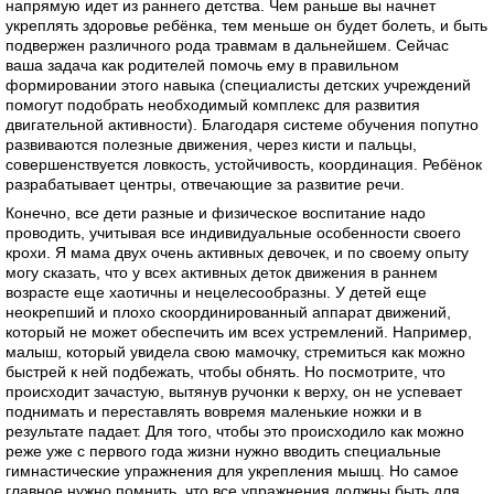
напрямую идет из раннего детства. Чем раньше вы начнет
укреплять здоровье ребёнка, тем меньше он будет болеть, и быть
подвержен различного рода травмам в дальнейшем. Сейчас
ваша задача как родителей помочь ему в правильном
формировании этого навыка (специалисты детских учреждений
помогут подобрать необходимый комплекс для развития
двигательной активности). Благодаря системе обучения попутно
развиваются полезные движения, через кисти и пальцы,
совершенствуется ловкость, устойчивость, координация. Ребёнок
разрабатывает центры, отвечающие за развитие речи.
Конечно, все дети разные и физическое воспитание надо
проводить, учитывая все индивидуальные особенности своего
крохи. Я мама двух очень активных девочек, и по своему опыту
могу сказать, что у всех активных деток движения в раннем
возрасте еще хаотичны и нецелесообразны. У детей еще
неокрепший и плохо скоординированный аппарат движений,
который не может обеспечить им всех устремлений. Например,
малыш, который увидела свою мамочку, стремиться как можно
быстрей к ней подбежать, чтобы обнять. Но посмотрите, что
происходит зачастую, вытянув ручонки к верху, он не успевает
поднимать и переставлять вовремя маленькие ножки и в
результате падает. Для того, чтобы это происходило как можно
реже уже с первого года жизни нужно вводить специальные
гимнастические упражнения для укрепления мышц. Но самое
главное нужно помнить, что все упражнения должны быть для