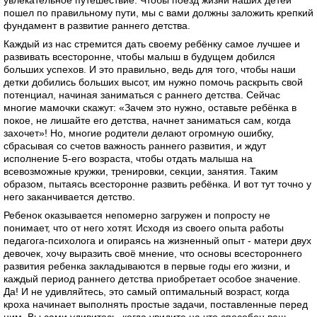
пошел по правильному пути, мы с вами должны заложить крепкий
фундамент в развитие раннего детства.
Каждый из нас стремится дать своему ребёнку самое лучшее и
развивать всесторонне, чтобы малыш в будущем добился
больших успехов. И это правильно, ведь для того, чтобы наши
детки добились больших высот, им нужно помочь раскрыть свой
потенциал, начиная заниматься с раннего детства. Сейчас
многие мамочки скажут: «Зачем это нужно, оставьте ребёнка в
покое, не лишайте его детства, начнет заниматься сам, когда
захочет»! Но, многие родители делают огромную ошибку,
сбрасывая со счетов важность раннего развития, и ждут
исполнение 5-его возраста, чтобы отдать малыша на
всевозможные кружки, тренировки, секции, занятия. Таким
образом, пытаясь всесторонне развить ребёнка. И вот тут точно у
него заканчивается детство.
Ребенок оказывается непомерно загружен и попросту не
понимает, что от него хотят. Исходя из своего опыта работы
педагога-психолога и опираясь на жизненный опыт - матери двух
девочек, хочу выразить своё мнение, что основы всестороннего
развития ребенка закладываются в первые годы его жизни, и
каждый период раннего детства приобретает особое значение.
Да! И не удивляйтесь, это самый оптимальный возраст, когда
кроха начинает выполнять простые задачи, поставленные перед
ним. Вы сами удивитесь, когда увидите на что способен ваш