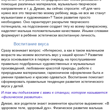
помощью различных материалов, музыкально-творческое
направление и т. д. Думаю, вы сейчас спросите: «И для чего
нужно все это творчество моему ребёнку, ведь не все же станут
музыкантами и художниками»? Такое развитие просто
необходимо. Оно гарантирует раскрытие творческого
потенциала, на подсознании создает тягу ко всему прекрасному,
наделяет малыша положительными качествами. Иными словами
формирует в ребёнке эстетически воспитанную личность.
Воспитание вкуса
Сразу возникает вопрос: «Интересно, а как в таком маленьком
возрасте мы можем воспитать вкус у нашей крохи»? Развитие
вкуса основывается в первую очередь на прослушивании
правильно подобранных художественных и музыкальных
произведений, любовании красотой природы, работе с
природными материалами, гармоничном оформлении быта и
умении правильно и красиво одеваться. Воспитание помогает
сформировать правильные тенденции развития эстетического
вкуса у детей.
И так мы подъезжаем с вами к станции, которое называется
«физическое развитие».
Думаю, все родители знают знаменитое крылатое выражение: «В
здоровом теле, здоровый дух». Физическое развитие малыша