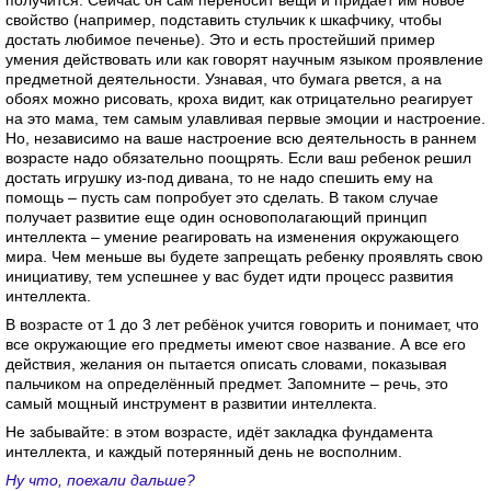
свойство (например, подставить стульчик к шкафчику, чтобы
достать любимое печенье). Это и есть простейший пример
умения действовать или как говорят научным языком проявление
предметной деятельности. Узнавая, что бумага рвется, а на
обоях можно рисовать, кроха видит, как отрицательно реагирует
на это мама, тем самым улавливая первые эмоции и настроение.
Но, независимо на ваше настроение всю деятельность в раннем
возрасте надо обязательно поощрять. Если ваш ребенок решил
достать игрушку из-под дивана, то не надо спешить ему на
помощь – пусть сам попробует это сделать. В таком случае
получает развитие еще один основополагающий принцип
интеллекта – умение реагировать на изменения окружающего
мира. Чем меньше вы будете запрещать ребенку проявлять свою
инициативу, тем успешнее у вас будет идти процесс развития
интеллекта.
В возрасте от 1 до 3 лет ребёнок учится говорить и понимает, что
все окружающие его предметы имеют свое название. А все его
действия, желания он пытается описать словами, показывая
пальчиком на определённый предмет. Запомните – речь, это
самый мощный инструмент в развитии интеллекта.
Не забывайте: в этом возрасте, идёт закладка фундамента
интеллекта, и каждый потерянный день не восполним.
Ну что, поехали дальше?